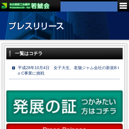
一覧はコチラ
平成28年10月4日 女子大生、老舗ジャム会社の新規B t
o C事業に挑戦