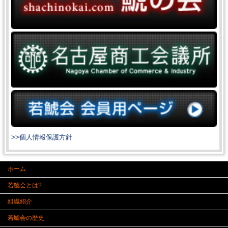
>>個人情報保護方針
ホーム
若鯱会とは?
組織紹介
若鯱会の歴史