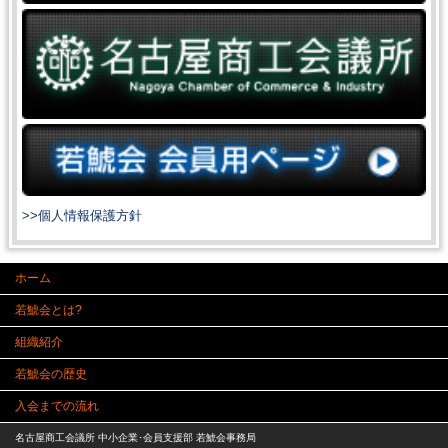
>>個人情報保護方針
ホーム
若鯱会とは?
組織紹介
若鯱会の歴史
入会までの流れ
名古屋商工会議所 中小企業･会員支援部 若鯱会事務局