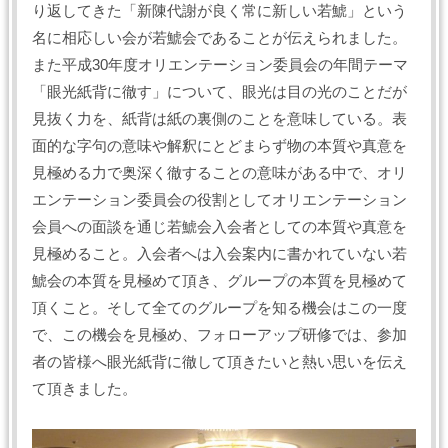
り返してきた「新陳代謝が良く常に新しい若鯱」という
名に相応しい会が若鯱会であることが伝えられました。
また平成30年度オリエンテーション委員会の年間テーマ
「眼光紙背に徹す」について、眼光は目の光のことだが
見抜く力を、紙背は紙の裏側のことを意味している。表
面的な字句の意味や解釈にとどまらず物の本質や真意を
見極める力で奥深く徹することの意味がある中で、オリ
エンテーション委員会の役割としてオリエンテーション
会員への面談を通じ若鯱会入会者としての本質や真意を
見極めること。入会者へは入会案内に書かれていない若
鯱会の本質を見極めて頂き、グループの本質を見極めて
頂くこと。そして全てのグループを知る機会はこの一度
で、この機会を見極め、フォローアップ研修では、参加
者の皆様へ眼光紙背に徹して頂きたいと熱い思いを伝え
て頂きました。