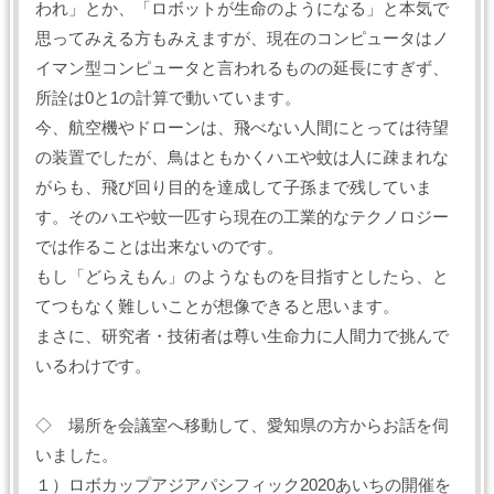
われ」とか、「ロボットが生命のようになる」と本気で
思ってみえる方もみえますが、現在のコンピュータはノ
イマン型コンピュータと言われるものの延長にすぎず、
所詮は0と1の計算で動いています。
今、航空機やドローンは、飛べない人間にとっては待望
の装置でしたが、鳥はともかくハエや蚊は人に疎まれな
がらも、飛び回り目的を達成して子孫まで残していま
す。そのハエや蚊一匹すら現在の工業的なテクノロジー
では作ることは出来ないのです。
もし「どらえもん」のようなものを目指すとしたら、と
てつもなく難しいことが想像できると思います。
まさに、研究者・技術者は尊い生命力に人間力で挑んで
いるわけです。
◇ 場所を会議室へ移動して、愛知県の方からお話を伺
いました。
１）ロボカップアジアパシフィック2020あいちの開催を