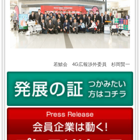
若鯱会 4G広報渉外委員 杉岡賢一